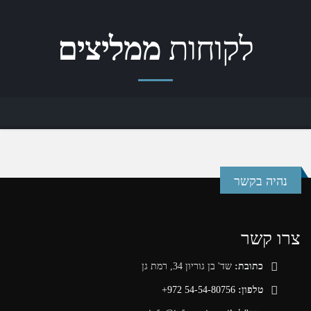
לקוחות
ממליצים
נהיה בקשר
צרו קשר
כתובת:
שד' בן גוריון 34, רמת גן
טלפון:
+972 54-54-80756